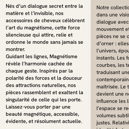
Nés d’un dialogue secret entre la
Notre collectio
matière et l’invisible, nos
dans une visio
accessoires de cheveux célèbrent
dialogue avec 
l’art du magnétisme, cette force
mouvement et 
silencieuse qui attire, relie et
pièces ne se 
ordonne le monde sans jamais se
d’orner : elle
montrer.
l’univers, épo
Guidant les lignes, Magnétisme
instants. Les 
révèle l’harmonie cachée de
courbes, les t
chaque geste. Inspirés par la
traduisant un
polarité des forces et la douceur
contemporaine
des attractions naturelles, nos
maîtrisée. Le t
pièces rassemblent et exaltent la
devient une no
singularité de celle qui les porte.
influence les 
Laissez-vous porter par une
l’espace se re
beauté magnétique, accessible,
volumes subti
évidente, et résolument actuelle.
justes. Relativ