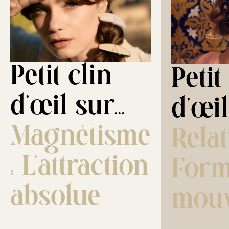
Petit clin
Petit
d'œil sur...
d'œil 
Magnétisme
Relat
: L’attraction
Form
absolue
mou